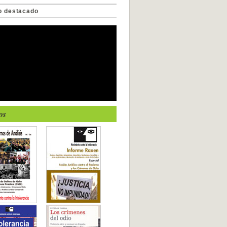
o destacado
os