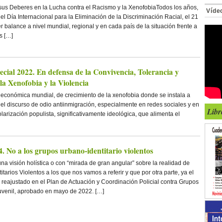
us Deberes en la Lucha contra el Racismo y la XenofobiaTodos los años,
Víde
el Día Internacional para la Eliminación de la Discriminación Racial, el 21
 balance a nivel mundial, regional y en cada país de la situación frente a
s […]
cial 2022. En defensa de la Convivencia, Tolerancia y
a Xenofobia y la Violencia
s económica mundial, de crecimiento de la xenofobia donde se instala a
del discurso de odio antiinmigración, especialmente en redes sociales y en
Libr
larización populista, significativamente ideológica, que alimenta el
 No a los grupos urbano-identitario violentos
 una visión holística o con “mirada de gran angular” sobre la realidad de
tarios Violentos a los que nos vamos a referir y que por otra parte, ya el
ha reajustado en el Plan de Actuación y Coordinación Policial contra Grupos
uvenil, aprobado en mayo de 2022. […]