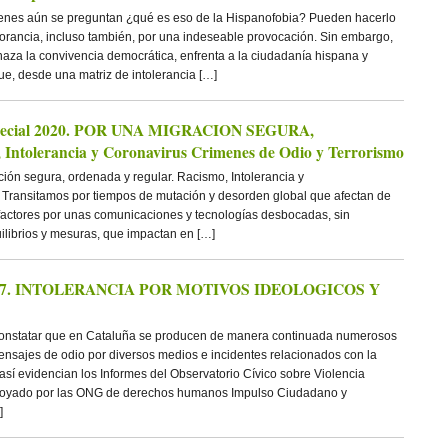
ienes aún se preguntan ¿qué es eso de la Hispanofobia? Pueden hacerlo
rancia, incluso también, por una indeseable provocación. Sin embargo,
aza la convivencia democrática, enfrenta a la ciudadanía hispana y
que, desde una matriz de intolerancia […]
special 2020. POR UNA MIGRACION SEGURA,
olerancia y Coronavirus Crimenes de Odio y Terrorismo
ión segura, ordenada y regular. Racismo, Intolerancia y
 Transitamos por tiempos de mutación y desorden global que afectan de
s factores por unas comunicaciones y tecnologías desbocadas, sin
uilibrios y mesuras, que impactan en […]
Nº77. INTOLERANCIA POR MOTIVOS IDEOLOGICOS Y
onstatar que en Cataluña se producen de manera continuada numerosos
mensajes de odio por diversos medios e incidentes relacionados con la
 así evidencian los Informes del Observatorio Cívico sobre Violencia
apoyado por las ONG de derechos humanos Impulso Ciudadano y
]