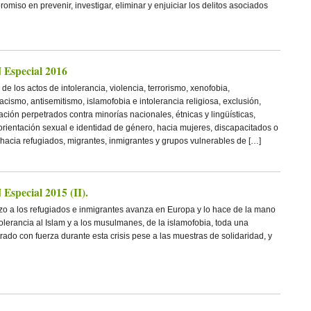
miso en prevenir, investigar, eliminar y enjuiciar los delitos asociados
special 2016
 de los actos de intolerancia, violencia, terrorismo, xenofobia,
cismo, antisemitismo, islamofobia e intolerancia religiosa, exclusión,
ción perpetrados contra minorías nacionales, étnicas y lingüísticas,
orientación sexual e identidad de género, hacia mujeres, discapacitados o
acia refugiados, migrantes, inmigrantes y grupos vulnerables de […]
pecial 2015 (II).
zo a los refugiados e inmigrantes avanza en Europa y lo hace de la mano
tolerancia al Islam y a los musulmanes, de la islamofobia, toda una
ado con fuerza durante esta crisis pese a las muestras de solidaridad, y