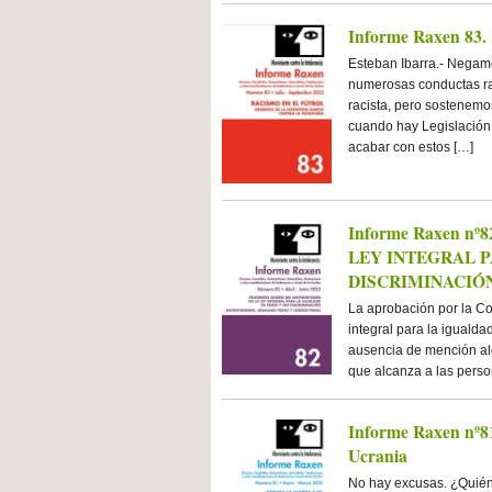
Informe Raxen 83. 
Esteban Ibarra.- Negam
numerosas conductas ra
racista, pero sostenemo
cuando hay Legislación a
acabar con estos […]
Informe Raxen n
LEY INTEGRAL P
DISCRIMINACIÓ
La aprobación por la Co
integral para la igualda
ausencia de mención alg
que alcanza a las perso
Informe Raxen nº81
Ucrania
No hay excusas. ¿Quién