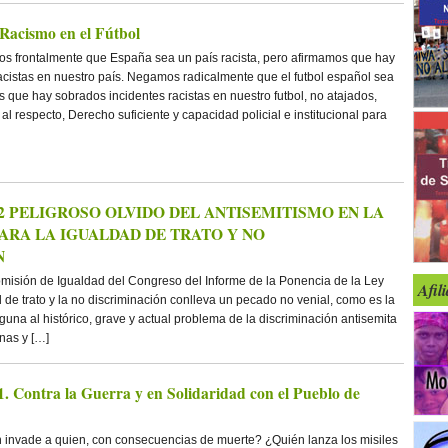
Racismo en el Fútbol
os frontalmente que España sea un país racista, pero afirmamos que hay
cistas en nuestro país. Negamos radicalmente que el futbol español sea
s que hay sobrados incidentes racistas en nuestro futbol, no atajados,
l respecto, Derecho suficiente y capacidad policial e institucional para
º82 PELIGROSO OLVIDO DEL ANTISEMITISMO EN LA
ARA LA IGUALDAD DE TRATO Y NO
N
misión de Igualdad del Congreso del Informe de la Ponencia de la Ley
Afil
d de trato y la no discriminación conlleva un pecado no venial, como es la
una al histórico, grave y actual problema de la discriminación antisemita
nas y […]
. Contra la Guerra y en Solidaridad con el Pueblo de
 invade a quien, con consecuencias de muerte? ¿Quién lanza los misiles