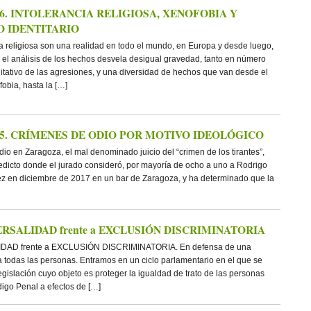
º76. INTOLERANCIA RELIGIOSA, XENOFOBIA Y
O IDENTITARIO
ia religiosa son una realidad en todo el mundo, en Europa y desde luego,
el análisis de los hechos desvela desigual gravedad, tanto en número
itativo de las agresiones, y una diversidad de hechos que van desde el
fobia, hasta la […]
Nº75. CRÍMENES DE ODIO POR MOTIVO IDEOLÓGICO
odio en Zaragoza, el mal denominado juicio del “crimen de los tirantes”,
edicto donde el jurado consideró, por mayoría de ocho a uno a Rodrigo
nez en diciembre de 2017 en un bar de Zaragoza, y ha determinado que la
VERSALIDAD frente a EXCLUSIÓN DISCRIMINATORIA
DAD frente a EXCLUSIÓN DISCRIMINATORIA. En defensa de una
 a todas las personas. Entramos en un ciclo parlamentario en el que se
egislación cuyo objeto es proteger la igualdad de trato de las personas
ódigo Penal a efectos de […]