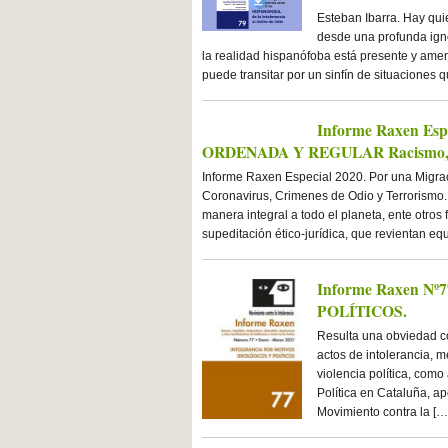
Esteban Ibarra. Hay qu
desde una profunda igno
la realidad hispanófoba está presente y amen
puede transitar por un sinfín de situaciones 
Informe Raxen E
ORDENADA Y REGULAR Racismo, Int
Informe Raxen Especial 2020. Por una Migrac
Coronavirus, Crimenes de Odio y Terrorismo.
manera integral a todo el planeta, ente otro
supeditación ético-jurídica, que revientan eq
Informe Raxen 
POLÍTICOS.
Resulta una obviedad c
actos de intolerancia, 
violencia política, como
Política en Cataluña, 
Movimiento contra la […