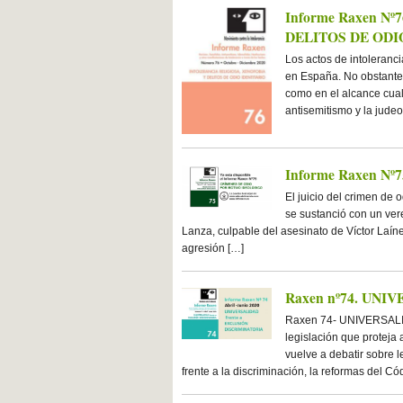
Informe Raxen N
DELITOS DE ODI
Los actos de intoleranc
en España. No obstante 
como en el alcance cual
antisemitismo y la judeo
Informe Raxen 
El juicio del crimen de 
se sustanció con un ver
Lanza, culpable del asesinato de Víctor Laí
agresión […]
Raxen nº74. UNI
Raxen 74- UNIVERSALI
legislación que proteja
vuelve a debatir sobre l
frente a la discriminación, la reformas del C