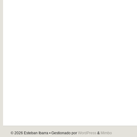
© 2026
Esteban Ibarra
• Gestionado por
WordPress
&
Mimbo