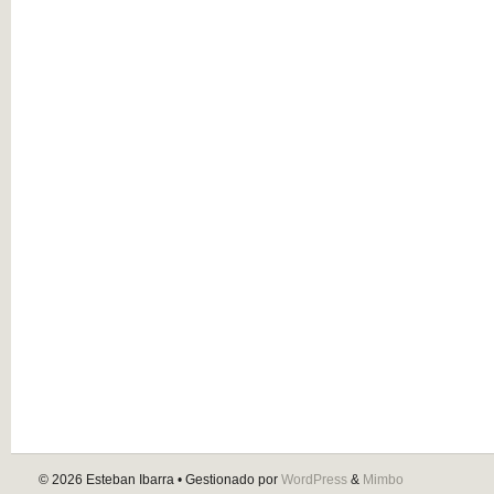
© 2026
Esteban Ibarra
• Gestionado por
WordPress
&
Mimbo