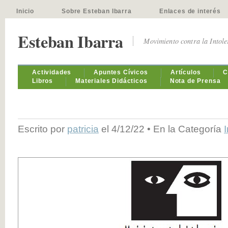
Inicio
Sobre Esteban Ibarra
Enlaces de interés
Esteban Ibarra
Movimiento contra la Intol
Actividades
Apuntes Cívicos
Artículos
C
Libros
Materiales Didácticos
Nota de Prensa
Escrito por
patricia
el 4/12/22 • En la Categoría