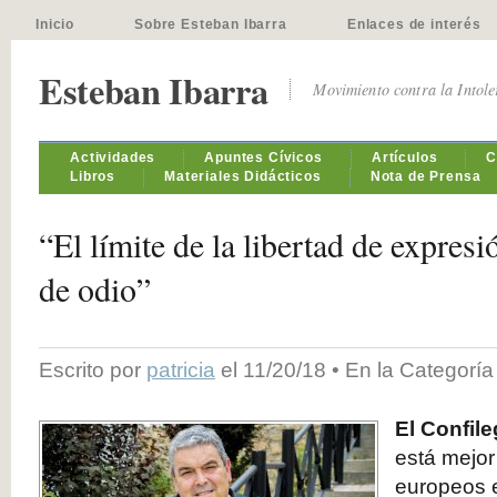
Inicio
Sobre Esteban Ibarra
Enlaces de interés
Esteban Ibarra
Movimiento contra la Intol
Actividades
Apuntes Cívicos
Artículos
C
Libros
Materiales Didácticos
Nota de Prensa
“El límite de la libertad de expresi
de odio”
Escrito por
patricia
el 11/20/18 • En la Categorí
El Confile
está mejor
europeos 