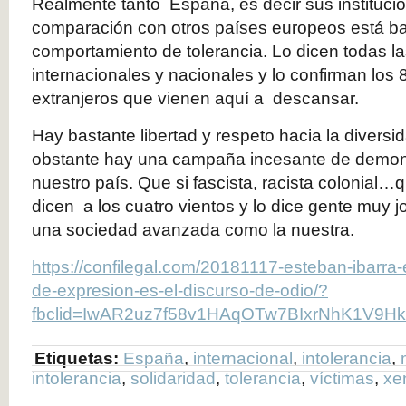
Realmente tanto España, es decir sus instituci
comparación con otros países europeos está ba
comportamiento de tolerancia. Lo dicen todas l
internacionales y nacionales y lo confirman los 
extranjeros que vienen aquí a descansar.
Hay bastante libertad y respeto hacia la diver
obstante hay una campaña incesante de demon
nuestro país. Que si fascista, racista colonial
dicen a los cuatro vientos y lo dice gente muy 
una sociedad avanzada como la nuestra.
https://confilegal.com/20181117-esteban-ibarra-el
de-expresion-es-el-discurso-de-odio/?
fbclid=IwAR2uz7f58v1HAqOTw7BIxrNhK1V9
Etiquetas:
España
,
internacional
,
intolerancia
,
intolerancia
,
solidaridad
,
tolerancia
,
víctimas
,
xe