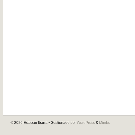
© 2026
Esteban Ibarra
• Gestionado por
WordPress
&
Mimbo