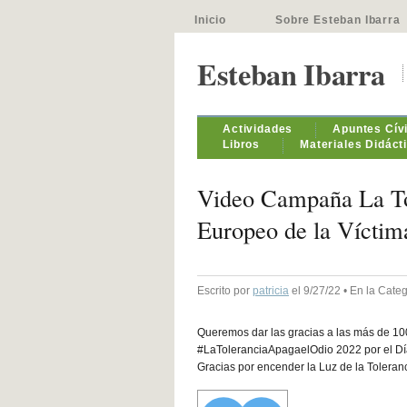
Inicio
Sobre Esteban Ibarra
Esteban Ibarra
Actividades
Apuntes Cív
Libros
Materiales Didáct
Video Campaña La To
Europeo de la Víctim
Escrito por
patricia
el 9/27/22 • En la Cate
Queremos dar las gracias a las más de 10
#LaToleranciaApagaelOdio 2022 por el Día
Gracias por encender la Luz de la Toleranci