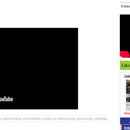
Víde
Libr
a
,
intolerancia
,
movimiento contra la intolerancia
,
tolerancia
,
víctimas
,