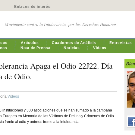
Enlaces de interés
Movimiento contra la Intolerancia, por los Derechos Humanos
icos
Artículos
Cuadernos de Análisis
Entrevistas
icos
Nota de Prensa
Noticias
Videos
lerancia Apaga el Odio 22J22. Día
Bien
a de Odio.
goría
Videos
0 instituciones y 300 asociaciones que se han sumado a la campana
 Europeo en Memoria de las Víctimas de Delitos y Crímenes de Odio.
a frente al odio y unirnos frente a la Intolerancia