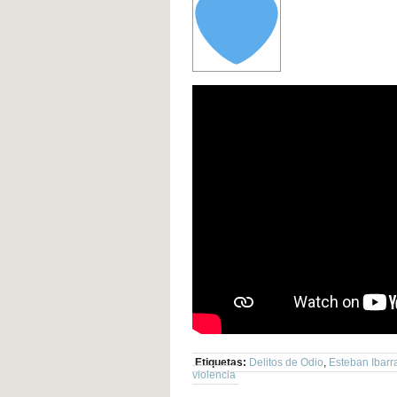
Etiquetas:
Delitos de Odio
,
Esteban Ibarr
violencia