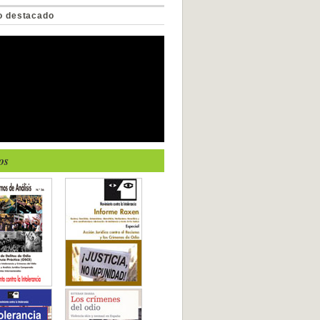
o destacado
os