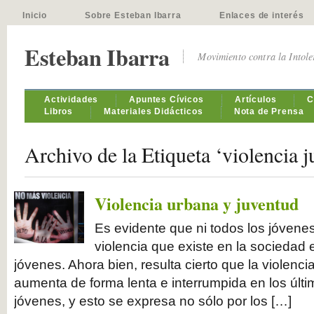
Inicio
Sobre Esteban Ibarra
Enlaces de interés
Esteban Ibarra
Movimiento contra la Intol
Actividades
Apuntes Cívicos
Artículos
C
Libros
Materiales Didácticos
Nota de Prensa
Archivo de la Etiqueta ‘violencia j
Violencia urbana y juventud
Es evidente que ni todos los jóvenes 
violencia que existe en la sociedad 
jóvenes. Ahora bien, resulta cierto que la violenc
aumenta de forma lenta e interrumpida en los últi
jóvenes, y esto se expresa no sólo por los […]