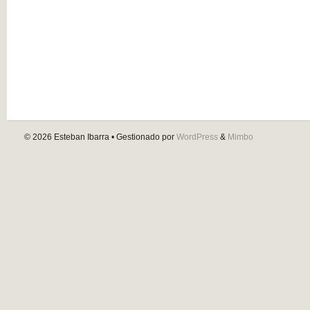
© 2026
Esteban Ibarra
• Gestionado por
WordPress
&
Mimbo