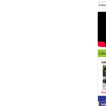
Víde
Libr