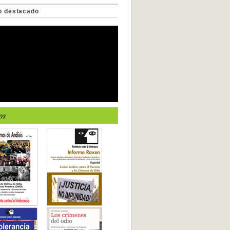
o destacado
os