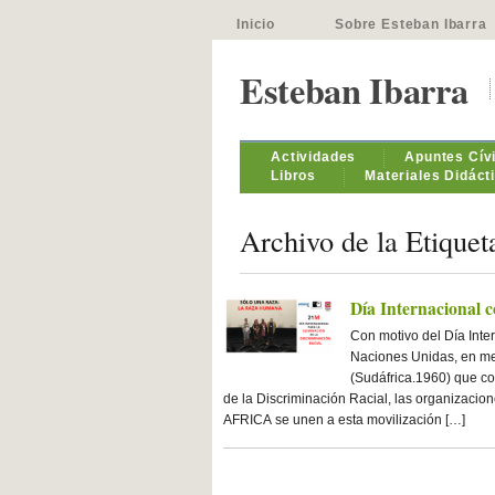
Inicio
Sobre Esteban Ibarra
Esteban Ibarra
Actividades
Apuntes Cív
Libros
Materiales Didáct
Archivo de la Etiquet
Día Internacional c
Con motivo del Día Inte
Naciones Unidas, en mem
(Sudáfrica.1960) que c
de la Discriminación Racial, las organ
AFRICA se unen a esta movilización […]