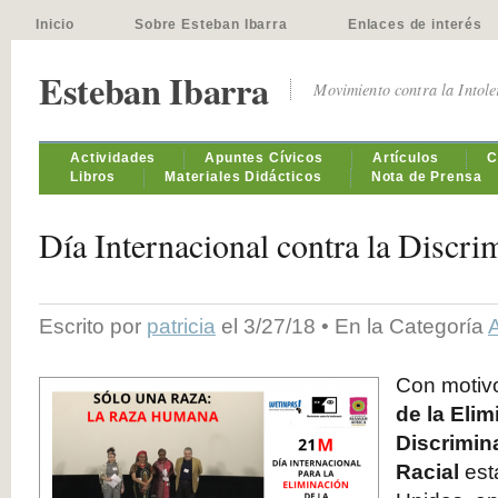
Inicio
Sobre Esteban Ibarra
Enlaces de interés
Esteban Ibarra
Movimiento contra la Intol
Actividades
Apuntes Cívicos
Artículos
C
Libros
Materiales Didácticos
Nota de Prensa
Día Internacional contra la Discri
Escrito por
patricia
el 3/27/18 • En la Categoría
Con motiv
de la Elim
Discrimin
Racial
est