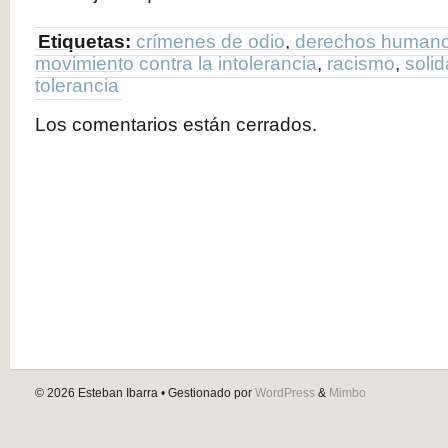
Etiquetas:
crímenes de odio
,
derechos human
movimiento contra la intolerancia
,
racismo
,
solid
tolerancia
Los comentarios están cerrados.
© 2026
Esteban Ibarra
• Gestionado por
WordPress
&
Mimbo