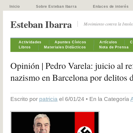
Inicio
Sobre Esteban Ibarra
Enlaces de interés
Esteban Ibarra
Movimiento contra la Intol
Actividades
Apuntes Cívicos
Artículos
C
Libros
Materiales Didácticos
Nota de Prensa
Opinión | Pedro Varela: juicio al re
nazismo en Barcelona por delitos 
Escrito por
patricia
el 6/01/24 • En la Categoría
A