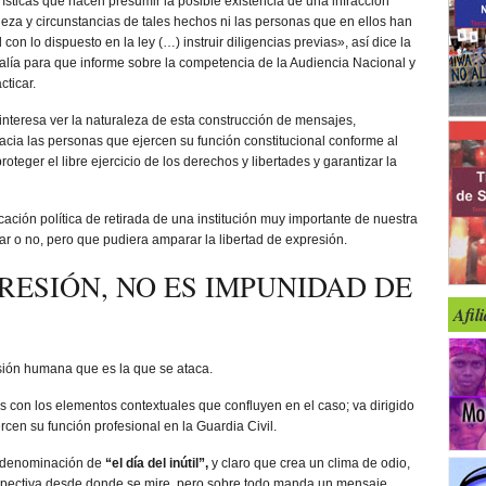
ísticas que hacen presumir la posible existencia de una infracción
eza y circunstancias de tales hechos ni las personas que en ellos han
on lo dispuesto en la ley (…) instruir diligencias previas», así dice la
calía para que informe sobre la competencia de la Audiencia Nacional y
cticar.
 interesa ver la naturaleza de esta construcción de mensajes,
hacia las personas que ejercen su función constitucional conforme al
oteger el libre ejercicio de los derechos y libertades y garantizar la
cación política de retirada de una institución muy importante de nuestra
ar o no, pero que pudiera amparar la libertad de expresión.
RESIÓN, NO ES IMPUNIDAD DE
Afil
ión humana que es la que se ataca.
s con los elementos contextuales que confluyen en el caso; va dirigido
cen su función profesional en la Guardia Civil.
la denominación de
“el día del inútil”,
y claro que crea un clima de odio,
erspectiva desde donde se mire, pero sobre todo manda un mensaje