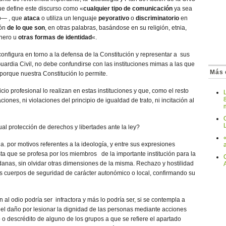
que define este discurso como «
cualquier tipo de comunicación
ya sea
to— , que
ataca
o utiliza un lenguaje
peyorativo
o
discriminatorio
en
ión
de lo que son
, en otras palabras, basándose en su religión, etnia,
énero u
otras formas de identidad
«.
onfigura en torno a la defensa de la Constitución y representar a sus
Guardia Civil, no debe confundirse con las instituciones mimas a las que
Más 
 porque nuestra Constitución lo permite.
io profesional lo realizan en estas instituciones y que, como el resto
iones, ni violaciones del principio de igualdad de trato, ni incitación al
O
al protección de derechos y libertades ante la ley?
a. por motivos referentes a la ideología, y entre sus expresiones
ista que se profesa por los miembros de la importante institución para la
danas, sin olvidar otras dimensiones de la misma. Rechazo y hostilidad
s cuerpos de seguridad de carácter autonómico o local, confirmando su
 al odio podría ser infractora y más lo podría ser, si se contempla a
, el daño por lesionar la dignidad de las personas mediante acciones
 descrédito de alguno de los grupos a que se refiere el apartado