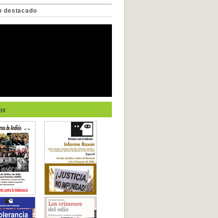
o destacado
os