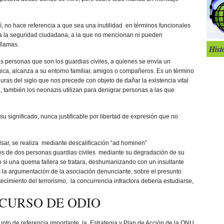
dí, no hace referencia a que sea una inutilidad en términos funcionales
para la seguridad ciudadana, a la que no mencionan ni pueden
 llamas.
Hist
las personas que son los guardias civiles, a quienes se envía un
ca, alcanza a su entorno familiar, amigos o compañeros. Es un término
ras del siglo que nos precede con objeto de dañar la existencia vital
, también los neonazis utilizan para denigrar personas a las que
su significado, nunca justificable por libertad de expresión que no
ulsar, se realiza mediante descalificación “ad hominen”
enes de dos personas guardias civiles mediante su degradación de su
 si una quema fallera se tratara, deshumanizando con un insultante
la argumentación de la asociación denunciante, sobre el presunto
ecimiento del terrorismo, la concurrencia infractora debería estudiarse,
SCURSO DE ODIO
punto de referencia importante, la Estrategia y Plan de Acción de la ONU