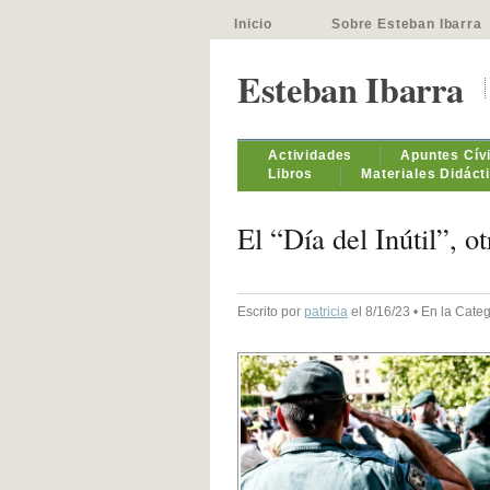
Inicio
Sobre Esteban Ibarra
Esteban Ibarra
Actividades
Apuntes Cív
Libros
Materiales Didáct
El “Día del Inútil”, o
Escrito por
patricia
el 8/16/23 • En la Cate