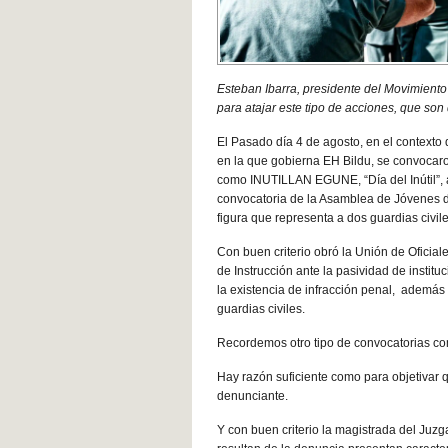
Esteban Ibarra, presidente del Movimiento c
para atajar este tipo de acciones, que son 
El Pasado día 4 de agosto, en el contexto d
en la que gobierna EH Bildu, se convocaro
como INUTILLAN EGUNE, “Día del Inútil”, ac
convocatoria de la Asamblea de Jóvenes 
figura que representa a dos guardias civi
Con buen criterio obró la Unión de Oficial
de Instrucción ante la pasividad de instit
la existencia de infracción penal, además d
guardias civiles.
Recordemos otro tipo de convocatorias co
Hay razón suficiente como para objetivar q
denunciante.
Y con buen criterio la magistrada del Juz