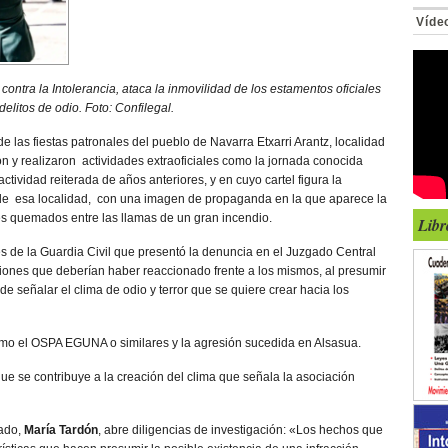
Víde
ontra la Intolerancia, ataca la inmovilidad de los estamentos oficiales
delitos de odio. Foto: Confilegal.
e las fiestas patronales del pueblo de Navarra Etxarri Arantz, localidad
n y realizaron actividades extraoficiales como la jornada conocida
tividad reiterada de años anteriores, y en cuyo cartel figura la
de esa localidad, con una imagen de propaganda en la que aparece la
les quemados entre las llamas de un gran incendio.
Libr
es de la Guardia Civil que presentó la denuncia en el Juzgado Central
uciones que deberían haber reaccionado frente a los mismos, al presumir
e señalar el clima de odio y terror que se quiere crear hacia los
mo el OSPA EGUNA o similares y la agresión sucedida en Alsasua.
ue se contribuye a la creación del clima que señala la asociación
gado,
María Tardón
, abre diligencias de investigación: «Los hechos que