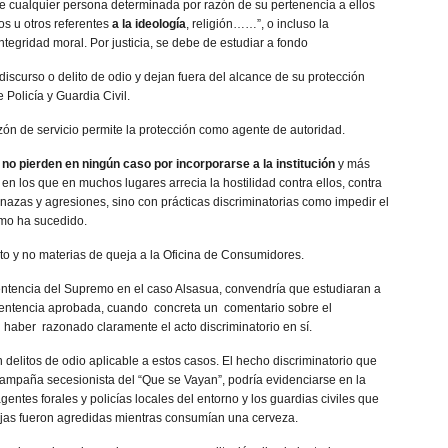
 de cualquier persona determinada por razón de su pertenencia a ellos
nos u otros referentes
a la ideología
, religión……”, o incluso la
integridad moral. Por justicia, se debe de estudiar a fondo
scurso o delito de odio y dejan fuera del alcance de su protección
Policía y Guardia Civil.
razón de servicio permite la protección como agente de autoridad.
e
no pierden en
ningún caso por incorporarse a la institución
y más
n los que en muchos lugares arrecia la hostilidad contra ellos, contra
nazas y agresiones, sino con prácticas discriminatorias como impedir el
omo ha sucedido.
o y no materias de queja a la Oficina de Consumidores.
entencia del Supremo en el caso Alsasua, convendría que estudiaran a
a sentencia aprobada, cuando concreta un comentario sobre el
 haber razonado claramente el acto discriminatorio en sí.
n delitos de odio aplicable a estos casos. El hecho discriminatorio que
campaña secesionista del “Que se Vayan”, podría evidenciarse en la
agentes forales y policías locales del entorno y los guardias civiles que
arejas fueron agredidas mientras consumían una cerveza.