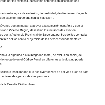
ado por los mismos jueces como acreditación discriminatoria
raxis estratégica de exclusión, de hostilidad, de discriminación, es la
ido caso de “Barcelona con la Selección”.
jóvenes que animaban a apoyar a la selección española y que el
istrado
Vicente Magro,
desestimó los recursos de casación
 por la Audiencia Provincial de Barcelona por tres delitos contra la
n tres delitos contra el ejercicio de los derechos fundamentales.
io.
año a la dignidad o a la integridad moral, de exclusión social, de
 ello recogido en el Código Penal en diferentes artículos, no puede
al.
njusticia e insolidaridad que nos avergonzara de por vida pues se trata
 universales, para todas las personas.
e la Guardia Civil también.