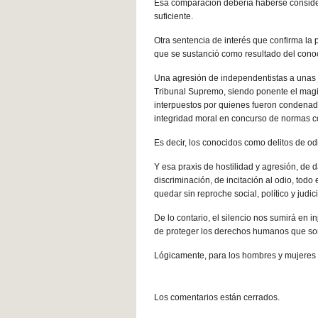
Esa comparación debería haberse consider
suficiente.
Otra sentencia de interés que confirma la p
que se sustanció como resultado del conoc
Una agresión de independentistas a unas 
Tribunal Supremo, siendo ponente el mag
interpuestos por quienes fueron condenados
integridad moral en concurso de normas co
Es decir, los conocidos como delitos de od
Y esa praxis de hostilidad y agresión, de d
discriminación, de incitación al odio, todo
quedar sin reproche social, político y judici
De lo contario, el silencio nos sumirá en i
de proteger los derechos humanos que son
Lógicamente, para los hombres y mujeres d
Los comentarios están cerrados.