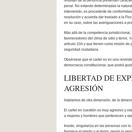
resultan de la denuncia presentan caracter
penal. No estando determinadas la natural
intervenido, es procedente de conformidad c
resolución y acuerda dar traslado a la Fis
en su caso, sobre las averiguaciones a pra
Más allá de la competencia jurisdiccional,
favorecedores del clima de odio y terror, 
artículo 104 y que tienen como misión de pr
seguridad ciudadana.
Obsérvese que el cartel no es una reivindi
democracia constitucional, que podrá gust
LIBERTAD DE EXP
AGRESIÓN
Hablamos de otra dimensión, de la dimens
El cartel en cuestión es muy agresivo y má
a mujeres y hombres que pertenecen y ejer
Insisto, singulariza en las personas con 
favorece el miedo o el terror, según la p