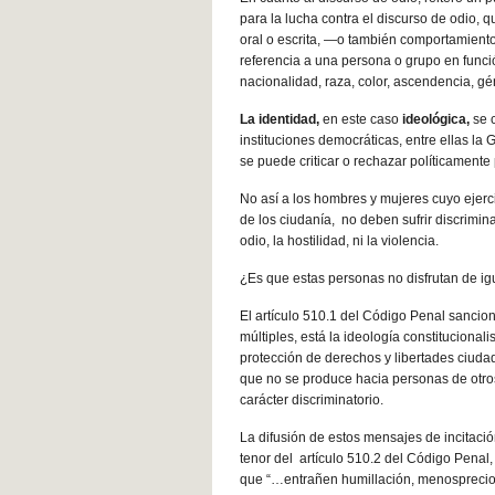
para la lucha contra el discurso de odio, 
oral o escrita, —o también comportamien
referencia a una persona o grupo en func
nacionalidad, raza, color, ascendencia, g
La identidad,
en este caso
ideológica,
se c
instituciones democráticas, entre ellas la 
se puede criticar o rechazar políticamente
No así a los hombres y mujeres cuyo ejercic
de los ciudanía, no deben sufrir discriminac
odio, la hostilidad, ni la violencia.
¿Es que estas personas no disfrutan de igu
El artículo 510.1 del Código Penal sancion
múltiples, está la ideología constitucional
protección de derechos y libertades ciuda
que no se produce hacia personas de otro
carácter discriminatorio.
La difusión de estos mensajes de incitación
tenor del artículo 510.2 del Código Penal
que “…entrañen humillación, menosprecio o