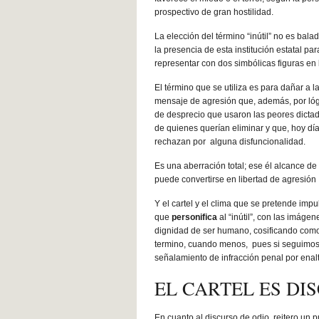
prospectivo de gran hostilidad.
La elección del término “inútil” no es bala
la presencia de esta institución estatal 
representar con dos simbólicas figuras en
El término que se utiliza es para dañar a 
mensaje de agresión que, además, por lógi
de desprecio que usaron las peores dictadu
de quienes querían eliminar y que, hoy día
rechazan por alguna disfuncionalidad.
Es una aberración total; ese él alcance de 
puede convertirse en libertad de agresión
Y el cartel y el clima que se pretende imp
que
personifica
al “inútil”, con las imág
dignidad de ser humano, cosificando como
termino, cuando menos, pues si seguimos 
señalamiento de infracción penal por enalt
EL CARTEL ES DI
En cuanto al discurso de odio, reitero un 