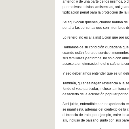
anterior, o de una parte de los mismos, o
por motivos racistas, antisemitas, antigita
tipificación penal para la protección de la 
Se equivocan quienes, cuando hablan de di
penal a las personas que son miembros de 
Lo reitero, no es a la institución que por 
Hablamos de su condición ciudadana qu
cuando están fuera de servicio, momentos e
sus familiares y entornos, no solo con ame
acceso a un gimnasio, hotel o cafetería c
Y eso deberíamos entender que es un delit
También, quienes hagan referencia a la s
fondo el voto particular, incluso la mism
desacierto de la acusación popular por no
A mi juicio, entendible por inexperiencia e
se manifiesta, además del contexto de la 
diferencia de trato, por ejemplo, entre los 
allí, incluso de paisano, junto con sus p