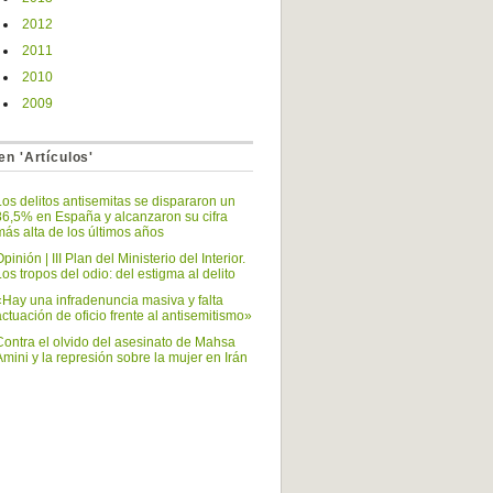
2012
2011
2010
2009
en 'Artículos'
Los delitos antisemitas se dispararon un
86,5% en España y alcanzaron su cifra
más alta de los últimos años
pinión | III Plan del Ministerio del Interior.
Los tropos del odio: del estigma al delito
«Hay una infradenuncia masiva y falta
actuación de oficio frente al antisemitismo»
Contra el olvido del asesinato de Mahsa
Amini y la represión sobre la mujer en Irán