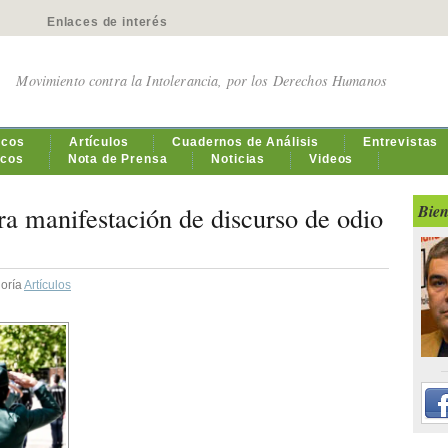
Enlaces de interés
Movimiento contra la Intolerancia, por los Derechos Humanos
icos
Artículos
Cuadernos de Análisis
Entrevistas
icos
Nota de Prensa
Noticias
Videos
tra manifestación de discurso de odio
Bien
goría
Artículos