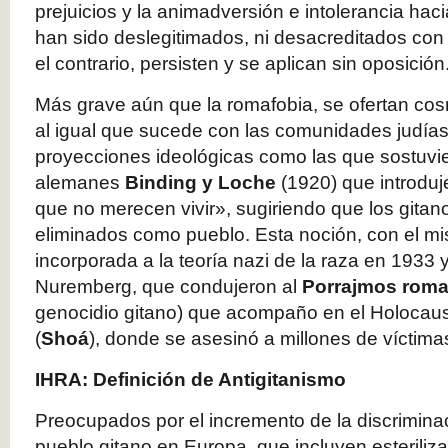
prejuicios y la animadversión e intolerancia haci
han sido deslegitimados, ni desacreditados con l
el contrario, persisten y se aplican sin oposición
Más grave aún que la romafobia, se ofertan cos
al igual que sucede con las comunidades judías
proyecciones ideológicas como las que sostuvie
alemanes
Binding y Loche
(1920) que introduj
que no merecen vivir», sugiriendo que los gitan
eliminados como pueblo. Esta noción, con el mi
incorporada a la teoría nazi de la raza en 1933 
Nuremberg, que condujeron al
Porrajmos roma
genocidio gitano) que acompaño en el Holocaust
(
Shoá
), donde se asesinó a millones de víctima
IHRA: Definición de Antigitanismo
Preocupados por el incremento de la discrimin
pueblo gitano en Europa, que incluyen esteriliza