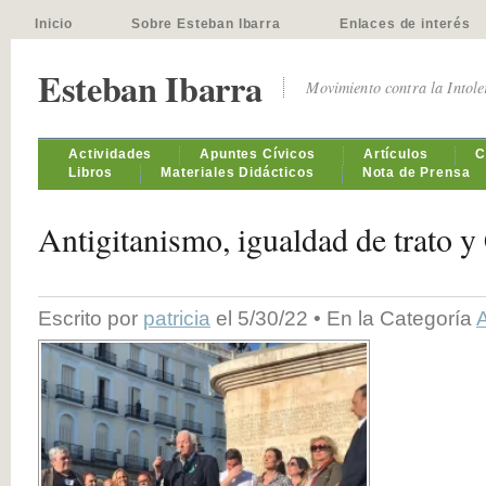
Inicio
Sobre Esteban Ibarra
Enlaces de interés
Esteban Ibarra
Movimiento contra la Intol
Actividades
Apuntes Cívicos
Artículos
C
Libros
Materiales Didácticos
Nota de Prensa
Antigitanismo, igualdad de trato 
Escrito por
patricia
el 5/30/22 • En la Categoría
A