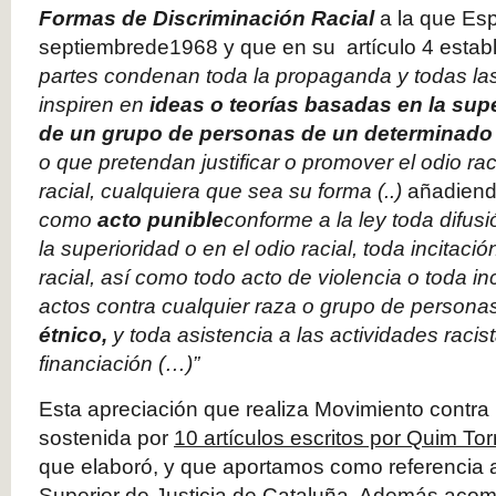
Formas de Discriminación Racial
a la que Esp
septiembrede1968 y que en su artículo 4 esta
partes condenan toda la propaganda y todas la
inspiren en
ideas o teorías basadas en la sup
de un grupo de personas de un determinado c
o que pretendan justificar o promover el odio rac
racial, cualquiera que sea su forma (..)
añadiend
como
acto punible
conforme a la ley toda difus
la superioridad o en el odio racial, toda incitació
racial, así como todo acto de violencia o toda in
actos contra cualquier raza o grupo de personas
étnico,
y toda asistencia a las actividades racist
financiación (…)”
Esta apreciación que realiza Movimiento contra l
sostenida por
10 artículos escritos por Quim Tor
que elaboró, y que aportamos como referencia a 
Superior de Justicia de Cataluña. Además aco