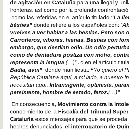
de agitación en Cataluña
para una ilegal y unil
fronteras, así como por la profunda confrontación
como las referidas en el artículo titulado
“La lle
bèsties”
donde refiere a los españoles con:
“
Ah
vuelves a ver hablar a las bestias. Pero son d
Carroñeros, víboras, hienas. Bestias con fo
embargo, que destilan odio. Un odio pertur
como de dentadura postiza con moho, contra
representa la lengua
(…)
”,
o en el artículo titu
Badía, avui”
donde manifiesta:
“
Yo quiero el P
República Catalana aquí, a mi lado, a nuestro fr
necesitan aquí.
Intransigente, optimista, parami
persistente, hombre de estado, feroz.
(…)
”
En consecuencia,
Movimiento contra la Intol
conocimiento de la
Fiscalía del Tribunal Super
Cataluña
estos mensajes para que se proceda a
hechos denunciados,
el interrogatorio de Qui