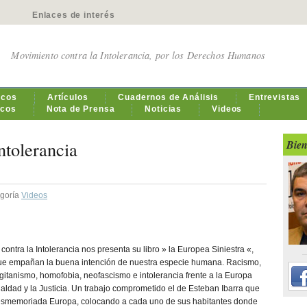
Enlaces de interés
Movimiento contra la Intolerancia, por los Derechos Humanos
icos
Artículos
Cuadernos de Análisis
Entrevistas
icos
Nota de Prensa
Noticias
Videos
ntolerancia
Bien
egoría
Videos
ontra la Intolerancia nos presenta su libro » la Europea Siniestra «,
que empañan la buena intención de nuestra especie humana. Racismo,
igitanismo, homofobia, neofascismo e intolerancia frente a la Europa
gualdad y la Justicia. Un trabajo comprometido el de Esteban Ibarra que
 desmemoriada Europa, colocando a cada uno de sus habitantes donde