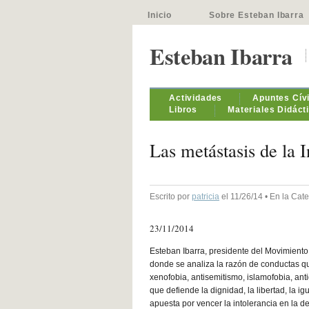
Inicio
Sobre Esteban Ibarra
Esteban Ibarra
Actividades
Apuntes Cív
Libros
Materiales Didáct
Las metástasis de la I
Escrito por
patricia
el 11/26/14 • En la Cat
23/11/2014
Esteban Ibarra, presidente del Movimiento c
donde se analiza la razón de conductas 
xenofobia, antisemitismo, islamofobia, ant
que defiende la dignidad, la libertad, la i
apuesta por vencer la intolerancia en la