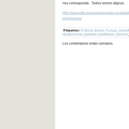
nos corresponde . Todos somos dignos.
http://www.eitb.eus/es/radio/radio-euskad
intolerancia/
Etiquetas:
Esteban Ibarra
,
Europa
,
homof
neofascismo
,
partidos xenófobos
,
racismo
Los comentarios están cerrados.