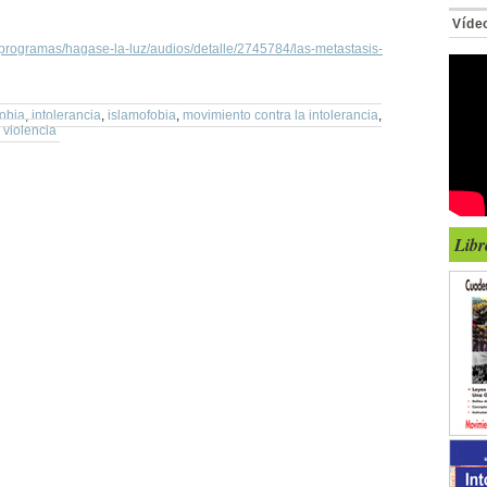
Víde
i/programas/hagase-la-luz/audios/detalle/2745784/las-metastasis-
obia
,
intolerancia
,
islamofobia
,
movimiento contra la intolerancia
,
,
violencia
Libr