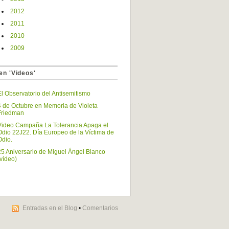
2012
2011
2010
2009
en 'Videos'
El Observatorio del Antisemitismo
4 de Octubre en Memoria de Violeta
Friedman
Video Campaña La Tolerancia Apaga el
Odio 22J22. Día Europeo de la Víctima de
Odio.
25 Aniversario de Miguel Ángel Blanco
(vídeo)
Entradas en el Blog
•
Comentarios