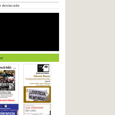
o destacado
os