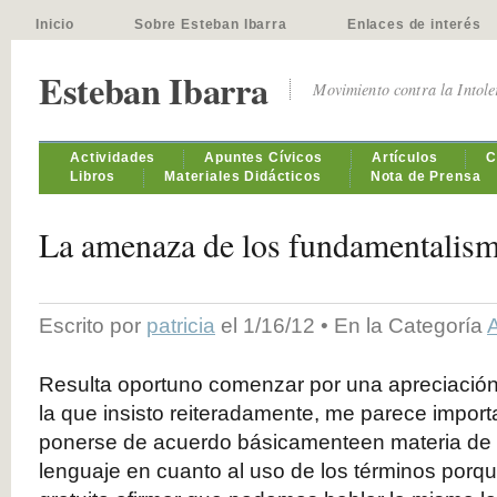
Inicio
Sobre Esteban Ibarra
Enlaces de interés
Esteban Ibarra
Movimiento contra la Intol
Actividades
Apuntes Cívicos
Artículos
C
Libros
Materiales Didácticos
Nota de Prensa
La amenaza de los fundamentalis
Escrito por
patricia
el 1/16/12 • En la Categoría
A
Resulta oportuno comenzar por una apreciació
la que insisto reiteradamente, me parece import
ponerse de acuerdo básicamenteen materia de
lenguaje en cuanto al uso de los términos porq