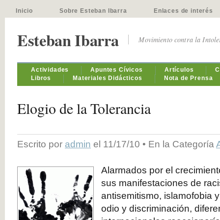
Inicio
Sobre Esteban Ibarra
Enlaces de interés
Esteban Ibarra
Movimiento contra la Intol
Actividades
Apuntes Cívicos
Artículos
C
Libros
Materiales Didácticos
Nota de Prensa
Elogio de la Tolerancia
Escrito por
admin
el 11/17/10 • En la Categoría
Alarmados por el crecimiento
sus manifestaciones de rac
antisemitismo, islamofobia 
odio y discriminación, dife