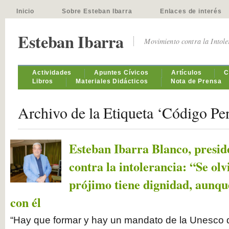
Inicio
Sobre Esteban Ibarra
Enlaces de interés
Esteban Ibarra
Movimiento contra la Intol
Actividades
Apuntes Cívicos
Artículos
C
Libros
Materiales Didácticos
Nota de Prensa
Archivo de la Etiqueta ‘Código Pe
Esteban Ibarra Blanco, presi
contra la intolerancia: “Se olv
prójimo tiene dignidad, aunqu
con él
“Hay que formar y hay un mandato de la Unesco 