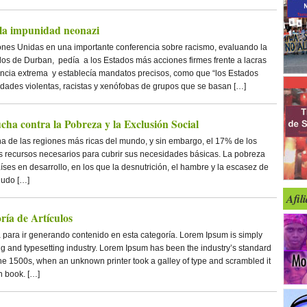
e la impunidad neonazi
es Unidas en una importante conferencia sobre racismo, evaluando la
dos de Durban, pedía a los Estados más acciones firmes frente a lacras
rancia extrema y establecía mandatos precisos, como que “los Estados
vidades violentas, racistas y xenófobas de grupos que se basan […]
ha contra la Pobreza y la Exclusión Social
 de las regiones más ricas del mundo, y sin embargo, el 17% de los
 recursos necesarios para cubrir sus necesidades básicas. La pobreza
íses en desarrollo, en los que la desnutrición, el hambre y la escasez de
nudo […]
Afil
ría de Artículos
 para ir generando contenido en esta categoría. Lorem Ipsum is simply
ng and typesetting industry. Lorem Ipsum has been the industry’s standard
he 1500s, when an unknown printer took a galley of type and scrambled it
n book. […]