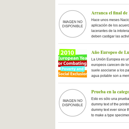
Arranca el final d
Hace unos meses Nacion
aplicación de los acuer
lacerantes de la intole
deben castigar las acti
Año Europeo de Luc
La Unión Europea es una
europeos carecen de los
suele asociarse a los pa
agua potable son a me
Prueba en la catego
Esto es sólo una prueba
dummy text of the printi
dummy text ever since t
to make a type specime