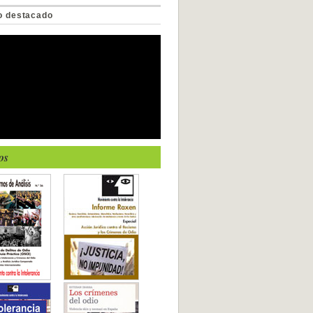
o destacado
os