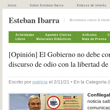
Inicio
Sobre Esteban Ibarra
Enlaces de interés
Esteban Ibarra
Movimiento contra la Intol
Actividades
Apuntes Cívicos
Artículos
C
Libros
Materiales Didácticos
Nota de Prensa
[Opinión] El Gobierno no debe con
discurso de odio con la libertad de
Escrito por
patricia
el 2/11/21 • En la Categoría
A
Confilegal
noticia sa
comunicado