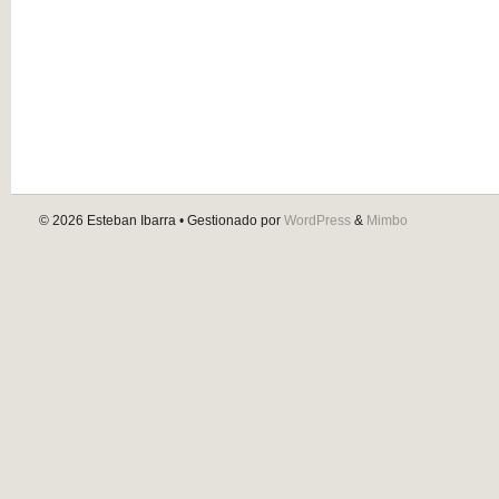
© 2026
Esteban Ibarra
• Gestionado por
WordPress
&
Mimbo