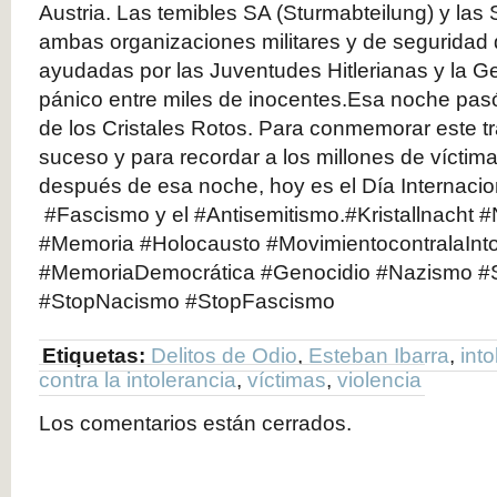
Austria. Las temibles SA (Sturmabteilung) y las 
ambas organizaciones militares y de seguridad 
ayudadas por las Juventudes Hitlerianas y la G
pánico entre miles de inocentes.Esa noche pas
de los Cristales Rotos. Para conmemorar este t
suceso y para recordar a los millones de víctim
después de esa noche, hoy es el Día Internacion
#Fascismo y el #Antisemitismo.#Kristallnacht 
#Memoria #Holocausto #MovimientocontralaInto
#MemoriaDemocrática #Genocidio #Nazismo #S
#StopNacismo #StopFascismo
Etiquetas:
Delitos de Odio
,
Esteban Ibarra
,
into
contra la intolerancia
,
víctimas
,
violencia
Los comentarios están cerrados.