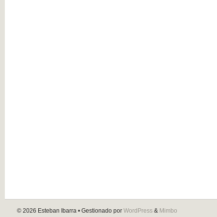
© 2026
Esteban Ibarra
• Gestionado por
WordPress
&
Mimbo