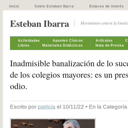
Inicio
Sobre Esteban Ibarra
Enlaces de interés
Esteban Ibarra
Movimiento contra la Intol
Actividades
Apuntes Cívicos
Artículos
C
Libros
Materiales Didácticos
Nota de Prensa
Inadmisible banalización de lo suc
de los colegios mayores: es un pres
odio.
Escrito por
patricia
el 10/11/22 • En la Categorí