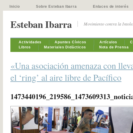
Inicio
Sobre Esteban Ibarra
Enlaces de interés
Esteban Ibarra
Movimiento contra la Intol
Actividades
Apuntes Cívicos
Artículos
C
Libros
Materiales Didácticos
Nota de Prensa
«Una asociación amenaza con llevar
el ‘ring’ al aire libre de Pacífico
1473440196_219586_1473609313_notici