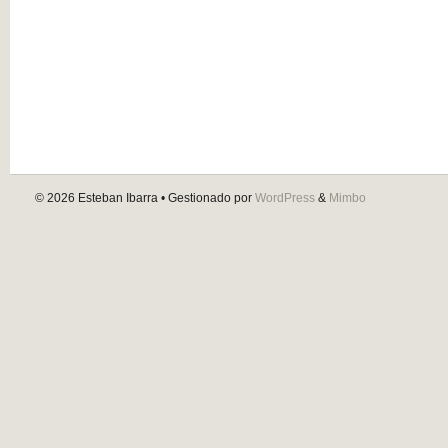
© 2026
Esteban Ibarra
• Gestionado por
WordPress
&
Mimbo