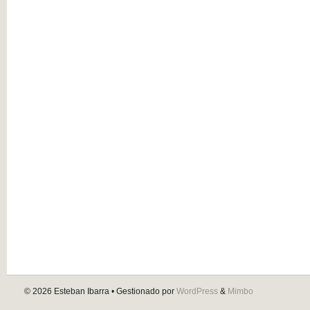
© 2026
Esteban Ibarra
• Gestionado por
WordPress
&
Mimbo