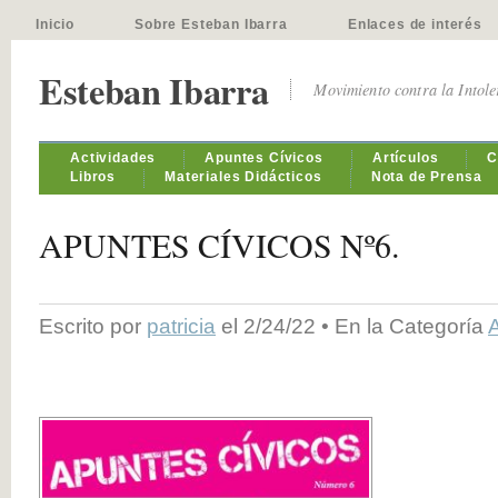
Inicio
Sobre Esteban Ibarra
Enlaces de interés
Esteban Ibarra
Movimiento contra la Intol
Actividades
Apuntes Cívicos
Artículos
C
Libros
Materiales Didácticos
Nota de Prensa
APUNTES CÍVICOS Nº6.
Escrito por
patricia
el 2/24/22 • En la Categoría