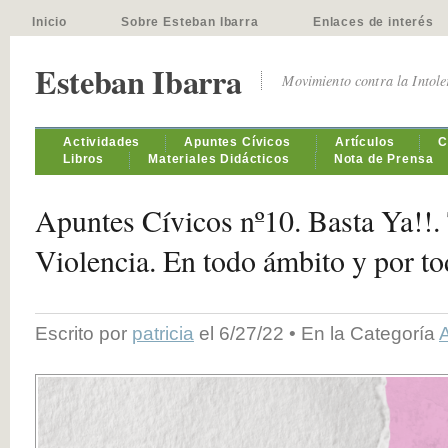
Inicio
Sobre Esteban Ibarra
Enlaces de interés
Esteban Ibarra
Movimiento contra la Intol
Actividades
Apuntes Cívicos
Artículos
C
Libros
Materiales Didácticos
Nota de Prensa
Apuntes Cívicos nº10. Basta Ya!!. 
Violencia. En todo ámbito y por t
Escrito por
patricia
el 6/27/22 • En la Categoría