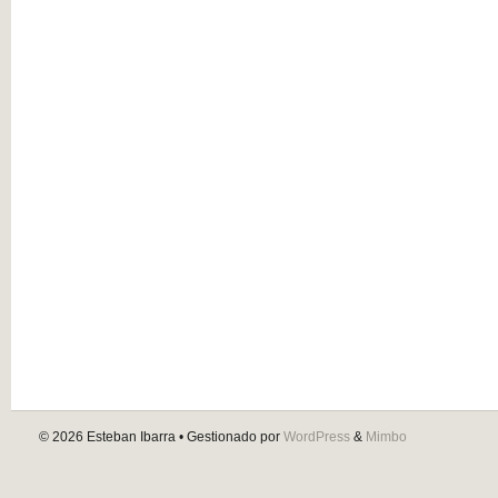
© 2026
Esteban Ibarra
• Gestionado por
WordPress
&
Mimbo