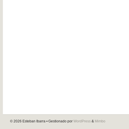
© 2026
Esteban Ibarra
• Gestionado por
WordPress
&
Mimbo