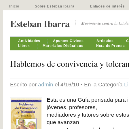
Inicio
Sobre Esteban Ibarra
Enlaces de interés
Esteban Ibarra
Movimiento contra la Intol
Actividades
Apuntes Cívicos
Artículos
C
Libros
Materiales Didácticos
Nota de Prensa
Hablemos de convivencia y toleran
Escrito por
admin
el 4/16/10 • En la Categoría
L
E
sta es una Guía pensada para in
jóvenes, profesores,
mediadores y tutores sobre esto
que avanzan