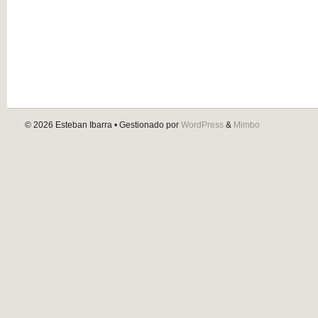
© 2026
Esteban Ibarra
• Gestionado por
WordPress
&
Mimbo