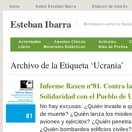
Inicio
Sobre Esteban Ibarra
Enlaces de interés
Esteban Ibarra
Movimiento contra la Intol
Actividades
Apuntes Cívicos
Artículos
C
Libros
Materiales Didácticos
Nota de Prensa
Archivo de la Etiqueta ‘Ucrania’
Informe Raxen nº81. Contra l
Solidaridad con el Pueblo de 
No hay excusas. ¿Quién invade a q
de muerte? ¿Quién lanza los misiles
aviones y ejércitos? ¿Quién penetra 
¿Quién bombardea edificios civiles?