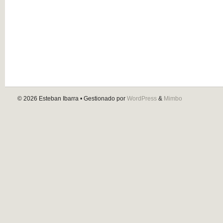
© 2026
Esteban Ibarra
• Gestionado por
WordPress
&
Mimbo