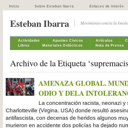
Inicio
Sobre Esteban Ibarra
Enlaces de interés
Esteban Ibarra
Movimiento contra la Intol
Actividades
Apuntes Cívicos
Artículos
C
Libros
Materiales Didácticos
Nota de Prensa
Archivo de la Etiqueta ‘supremacis
AMENAZA GLOBAL. MUND
ODIO Y DELA INTOLERAN
La concentración racista, neonazi y
Charlotteville (Virgina. USA) donde resultó ases
antifascista, con decenas de heridos algunos mu
murieron en accidente dos policías ha dejado nu