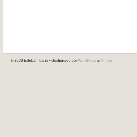
© 2026
Esteban Ibarra
• Gestionado por
WordPress
&
Mimbo