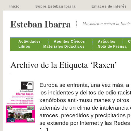
Inicio
Sobre Esteban Ibarra
Enlaces de interés
Esteban Ibarra
Movimiento contra la Intol
Actividades
Apuntes Cívicos
Artículos
C
Libros
Materiales Didácticos
Nota de Prensa
Archivo de la Etiqueta ‘Raxen’
Europa se enfrenta, una vez más, a 
los incidentes y delitos de odio racis
xenófobos anti-musulmanes y otros 
además de un clima de intolerancia
atroces, precedidos y precipitados p
se extiende por Internet y las Red
[…]