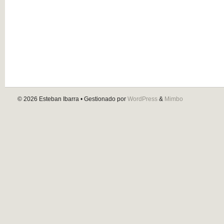
© 2026
Esteban Ibarra
• Gestionado por
WordPress
&
Mimbo