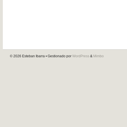
© 2026
Esteban Ibarra
• Gestionado por
WordPress
&
Mimbo