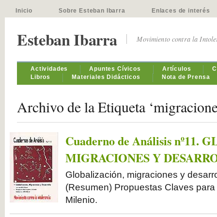
Inicio
Sobre Esteban Ibarra
Enlaces de interés
Esteban Ibarra
Movimiento contra la Intol
Actividades
Apuntes Cívicos
Artículos
C
Libros
Materiales Didácticos
Nota de Prensa
Archivo de la Etiqueta ‘migracione
Cuaderno de Análisis nº11.
MIGRACIONES Y DESARR
Globalización, migraciones y desarrol
(Resumen) Propuestas Claves para e
Milenio.