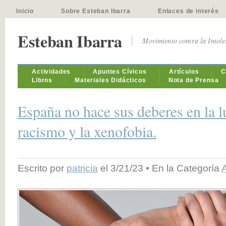
Inicio
Sobre Esteban Ibarra
Enlaces de interés
Esteban Ibarra
Movimiento contra la Intol
Actividades
Apuntes Cívicos
Artículos
C
Libros
Materiales Didácticos
Nota de Prensa
España no hace sus deberes en la l
racismo y la xenofobia.
Escrito por
patricia
el 3/21/23 • En la Categoría
A