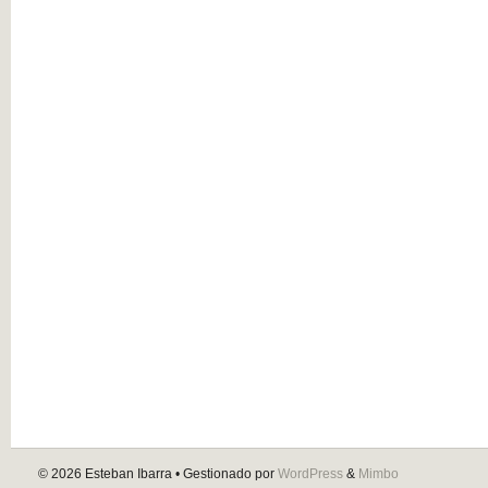
© 2026
Esteban Ibarra
• Gestionado por
WordPress
&
Mimbo