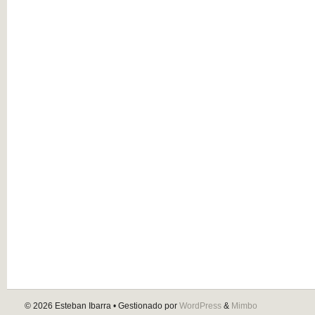
© 2026
Esteban Ibarra
• Gestionado por
WordPress
&
Mimbo