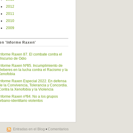
2012
2011
2010
2009
en 'Informe Raxen'
Informe Raxen 87. El combate contra el
Discurso de Odio
Informe Raxen Nº85. Incumplimiento de
Deberes en la lucha contra el Racismo y la
Xenofobia
Informe Raxen Especial 2022. En defensa
de la Convivencia, Tolerancia y Concordia.
Contra la Xenofobia y la Violencia
Informe Raxen nº84. No a los grupos
urbano-identitario violentos
Entradas en el Blog
•
Comentarios