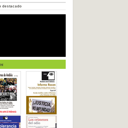
o destacado
os