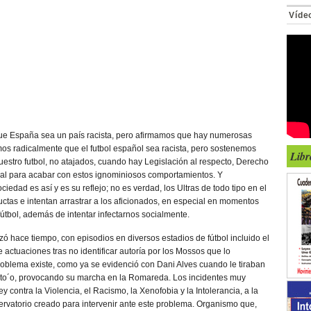
Víde
e España sea un país racista, pero afirmamos que hay numerosas
os radicalmente que el futbol español sea racista, pero sostenemos
Libr
uestro futbol, no atajados, cuando hay Legislación al respecto, Derecho
ional para acabar con estos ignominiosos comportamientos. Y
edad es así y es su reflejo; no es verdad, los Ultras de todo tipo en el
ctas e intentan arrastrar a los aficionados, en especial en momentos
útbol, además de intentar infectarnos socialmente.
ó hace tiempo, con episodios en diversos estadios de fútbol incluido el
actuaciones tras no identificar autoría por los Mossos que lo
problema existe, como ya se evidenció con Dani Alves cuando le tiraban
Eto´o, provocando su marcha en la Romareda. Los incidentes muy
y contra la Violencia, el Racismo, la Xenofobia y la Intolerancia, a la
rvatorio creado para intervenir ante este problema. Organismo que,