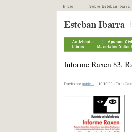
Inicio
Sobre Esteban Ibarra
Esteban Ibarra
Actividades
Apuntes Cív
Libros
Materiales Didáct
Informe Raxen 83. Ra
Escrito por
patricia
el 10/10/22 • En la Cat