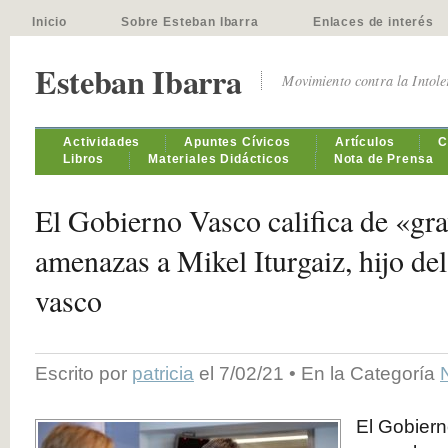
Inicio
Sobre Esteban Ibarra
Enlaces de interés
Esteban Ibarra
Movimiento contra la Intol
Actividades
Apuntes Cívicos
Artículos
C
Libros
Materiales Didácticos
Nota de Prensa
El Gobierno Vasco califica de «gra
amenazas a Mikel Iturgaiz, hijo del
vasco
Escrito por
patricia
el 7/02/21 • En la Categoría
El Gobier