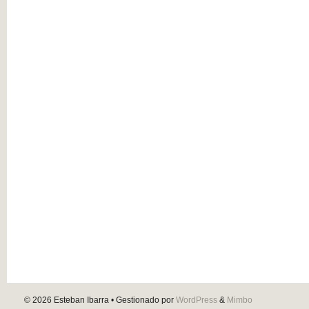
© 2026
Esteban Ibarra
• Gestionado por
WordPress
&
Mimbo