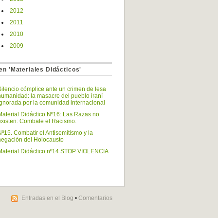
2012
2011
2010
2009
en 'Materiales Didácticos'
Silencio cómplice ante un crimen de lesa
humanidad: la masacre del pueblo iraní
ignorada por la comunidad internacional
Material Didáctico Nº16: Las Razas no
existen: Combate el Racismo.
Nº15. Combatir el Antisemitismo y la
negación del Holocausto
Material Didáctico nº14 STOP VIOLENCIA
Entradas en el Blog
•
Comentarios