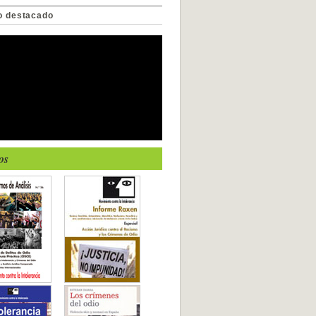
o destacado
os