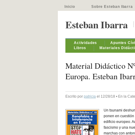
Inicio
Sobre Esteban Ibarra
Esteban Ibarra
Actividades
Apuntes Cív
Libros
Materiales Didáct
Material Didáctico Nº
Europa. Esteban Ibar
Escrito por
patricia
el 12/28/18 • En la Cat
Un tsunami deshum
ponen en cuestión 
edificio europeo. A
fascismo y una nue
marchas con antorc