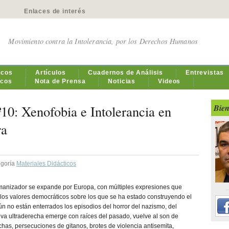
Enlaces de interés
Movimiento contra la Intolerancia, por los Derechos Humanos
icos
Artículos
Cuadernos de Análisis
Entrevistas
icos
Nota de Prensa
Noticias
Videos
10: Xenofobia e Intolerancia en
Bien
ra
egoría
Materiales Didácticos
anizador se expande por Europa, con múltiples expresiones que
los valores democráticos sobre los que se ha estado construyendo el
ún no están enterrados los episodios del horror del nazismo, del
va ultraderecha emerge con raíces del pasado, vuelve al son de
has, persecuciones de gitanos, brotes de violencia antisemita,