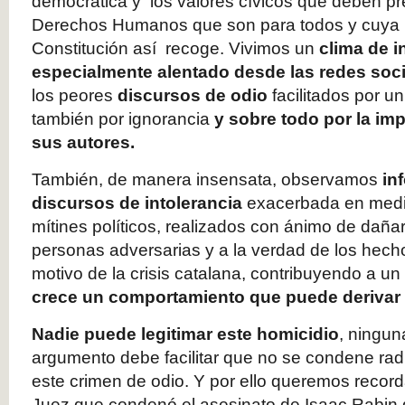
democrática y los valores cívicos que deben pres
Derechos Humanos que son para todos y cuya u
Constitución así recoge. Vivimos un
clima de i
especialmente alentado desde las redes soc
los peores
discursos de odio
facilitados por u
también por ignorancia
y sobre todo por la im
sus autores.
También, de manera insensata, observamos
in
discursos de intolerancia
exacerbada en medi
mítines políticos, realizados con ánimo de dañar
personas adversarias y a la verdad de los hech
motivo de la crisis catalana, contribuyendo a un
crece un comportamiento que puede derivar 
Nadie puede legitimar este homicidio
, ningun
argumento debe facilitar que no se condene rad
este crimen de odio. Y por ello queremos record
Juez que condenó el asesinato de Isaac Rabin