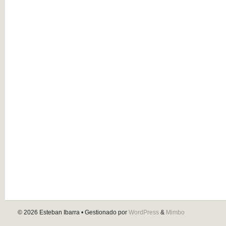
© 2026
Esteban Ibarra
• Gestionado por
WordPress
&
Mimbo