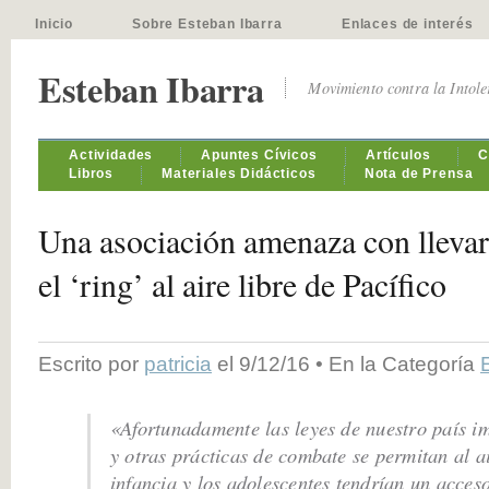
Inicio
Sobre Esteban Ibarra
Enlaces de interés
Esteban Ibarra
Movimiento contra la Intol
Actividades
Apuntes Cívicos
Artículos
C
Libros
Materiales Didácticos
Nota de Prensa
Una asociación amenaza con llevar 
el ‘ring’ al aire libre de Pacífico
Escrito por
patricia
el 9/12/16 • En la Categoría
«Afortunadamente las leyes de nuestro país i
y otras prácticas de combate se permitan al ai
infancia y los adolescentes tendrían un acceso