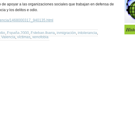
so de apoyar a las organizaciones sociales que trabajan en defensa de
cia y los delitos e odio.
valencia/1468000317_940135.html
Hist
Odio
,
España 2000
,
Esteban Ibarra
,
inmigración
,
intolerancia
,
,
Valencia
,
víctimas
,
xenofobia