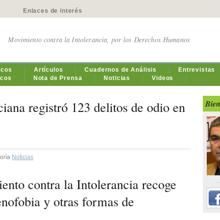
Enlaces de interés
Movimiento contra la Intolerancia, por los Derechos Humanos
icos
Artículos
Cuadernos de Análisis
Entrevistas
icos
Nota de Prensa
Noticias
Videos
ana registró 123 delitos de odio en
Bien
goría
Noticias
nto contra la Intolerancia recoge
nofobia y otras formas de