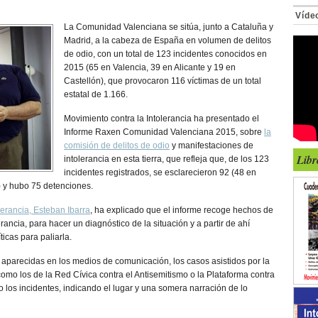
Víde
La Comunidad Valenciana se sitúa, junto a Cataluña y
Madrid, a la cabeza de España en volumen de delitos
de odio, con un total de 123 incidentes conocidos en
2015 (65 en Valencia, 39 en Alicante y 19 en
Castellón), que provocaron 116 víctimas de un total
estatal de 1.166.
Movimiento contra la Intolerancia ha presentado el
Informe Raxen Comunidad Valenciana 2015, sobre
la
comisión de delitos de odio
y manifestaciones de
Libr
intolerancia en esta tierra, que refleja que, de los 123
incidentes registrados, se esclarecieron 92 (48 en
) y hubo 75 detenciones.
lerancia, Esteban Ibarra
, ha explicado que el informe recoge hechos de
rancia, para hacer un diagnóstico de la situación y a partir de ahí
ticas para paliarla.
as aparecidas en los medios de comunicación, los casos asistidos por la
 como los de la Red Cívica contra el Antisemitismo o la Plataforma contra
los incidentes, indicando el lugar y una somera narración de lo