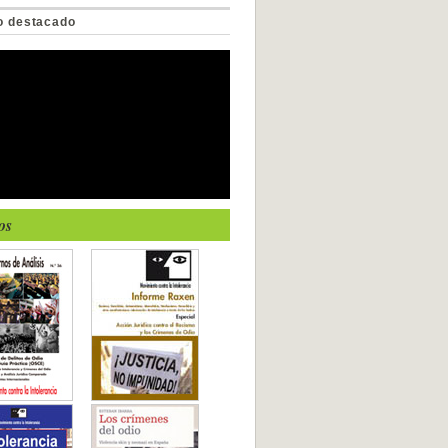
o destacado
os