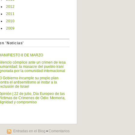
2012
2011
2010
2009
en 'Noticias'
MANIFIESTO 8 DE MARZO
Silencio cómplice ante un crimen de lesa
humanidad: la masacre del pueblo iraní
ignorada por la comunidad internacional
El Gobierno incumple su propio plan
contra el antisemitismo al instar a la
exclusión de Israel
Opinión | 22 de julio, Día Europeo de las
Víctimas de Crímenes de Odio: Memoria,
dignidad y compromiso
Entradas en el Blog
•
Comentarios