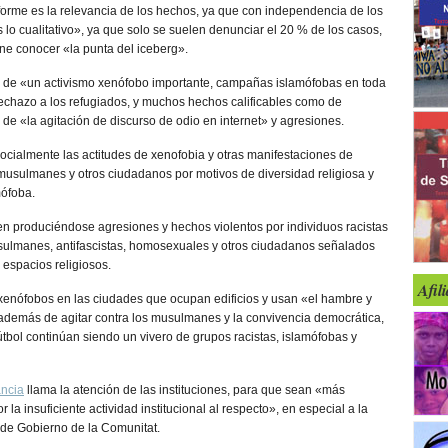
nforme es la relevancia de los hechos, ya que con independencia de los
es lo cualitativo», ya que solo se suelen denunciar el 20 % de los casos,
e conocer «la punta del iceberg».
de «un activismo xenófobo importante, campañas islamófobas en toda
chazo a los refugiados, y muchos hechos calificables como de
s de «la agitación de discurso de odio en internet» y agresiones.
ocialmente las actitudes de xenofobia y otras manifestaciones de
, musulmanes y otros ciudadanos por motivos de diversidad religiosa y
mófoba.
n produciéndose agresiones y hechos violentos por individuos racistas
sulmanes, antifascistas, homosexuales y otros ciudadanos señalados
 espacios religiosos.
Afil
xenófobos en las ciudades que ocupan edificios y usan «el hambre y
 además de agitar contra los musulmanes y la convivencia democrática,
útbol continúan siendo un vivero de grupos racistas, islamófobas y
ancia
llama la atención de las instituciones, para que sean «más
r la insuficiente actividad institucional al respecto», en especial a la
s de Gobierno de la Comunitat.