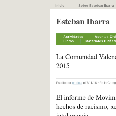
Inicio
Sobre Esteban Ibarra
Esteban Ibarra
Actividades
Apuntes Cív
Libros
Materiales Didáct
La Comunidad Valenci
2015
Escrito por
patricia
el 7/11/16 • En la Cate
El informe de Movimie
hechos de racismo, xe
intolerancia.