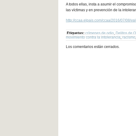
A todos ellas, insta a asumir el compromi
las víctimas y en prevención de la intoleran
http://ccaa.elpais.com/ccaa/2016/07/08/
Etiquetas:
crímenes de odio
,
Delitos de 
movimiento contra la intolerancia
,
racismo
Los comentarios están cerrados.