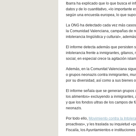
Ibarra ha explicado que lo que busca el i
datos y de lo cuantitativo, «lo importante 
según una encuesta europea, lo que supon
La ONG ha detectado cada vez más casos 
la Comunidad Valenciana, campañas de re
intolerancia lingüística y cultural», ademá
El informe detecta además que persisten s
intolerancia frente a inmigrantes, gitanos
social, en especial crece la agitación isla
Además, en la Comunitat Valenciana sigue
o grupos neonazis contra inmigrantes, mu
por su diversidad, así como a sus bienes o
El informe señala que se generan grupos 
los alimentos» excluyendo a inmigrantes,
y que los fondos ultras de los campos de f
neonazis.
Por todo ello,
Movimiento contra la Intoler
proactivas», y les traslada su inquietud «po
Fiscalía, los Ayuntamientos e institucione