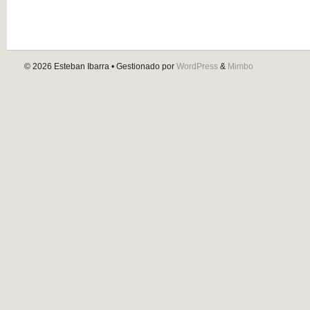
© 2026
Esteban Ibarra
• Gestionado por
WordPress
&
Mimbo