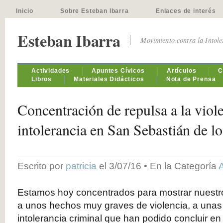
Inicio
Sobre Esteban Ibarra
Enlaces de interés
Esteban Ibarra
Movimiento contra la Intol
Actividades
Apuntes Cívicos
Artículos
C
Libros
Materiales Didácticos
Nota de Prensa
Concentración de repulsa a la viole
intolerancia en San Sebastián de l
Escrito por
patricia
el 3/07/16 • En la Categoría
A
Estamos hoy concentrados para mostrar nuestr
a unos hechos muy graves de violencia, a una
intolerancia criminal que han podido concluir en