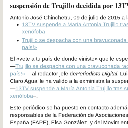
suspensión de Trujillo decidida por 13T
Antonio José Chinchetru, 09 de julio de 2015 a 
13TV suspende a María Antonia Trujillo tr
xenófoba
Trujillo se despacha con una bravuconada r
país!»
El «vete a tu país de donde viniste» que le espet
—
Trujillo se despacha con una bravuconada raci
país!»
— al redactor jefe de
Periodista Digital
, Lu
Claro Agua’ le ha valido a la exministra la susp
—
13TV suspende a María Antonia Trujillo tras
xenófoba
–.
Este periódico se ha puesto en contacto adem
responsables de la Federación de Asociaciones
España (FAPE), Elsa González, y del Movimiento 