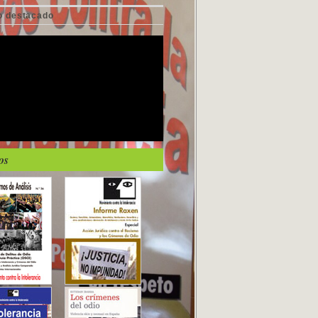
o destacado
os