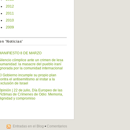
2012
2011
2010
2009
en 'Noticias'
MANIFIESTO 8 DE MARZO
Silencio cómplice ante un crimen de lesa
humanidad: la masacre del pueblo iraní
ignorada por la comunidad internacional
El Gobierno incumple su propio plan
contra el antisemitismo al instar a la
exclusión de Israel
Opinión | 22 de julio, Día Europeo de las
Víctimas de Crímenes de Odio: Memoria,
dignidad y compromiso
Entradas en el Blog
•
Comentarios