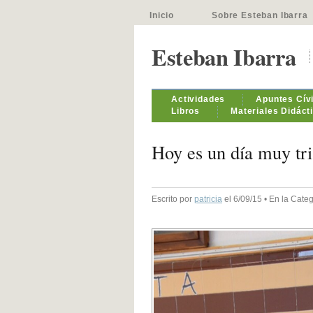
Inicio
Sobre Esteban Ibarra
Esteban Ibarra
Actividades
Apuntes Cív
Libros
Materiales Didáct
Hoy es un día muy tr
Escrito por
patricia
el 6/09/15 • En la Cate