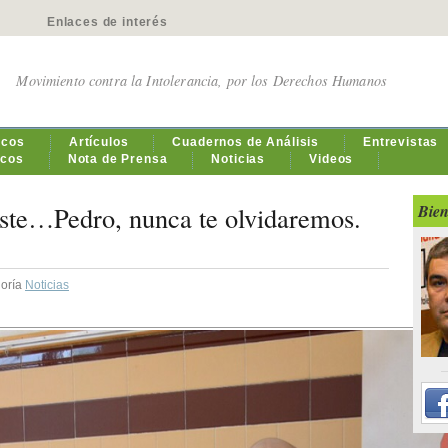
Enlaces de interés
Movimiento contra la Intolerancia, por los Derechos Humanos
icos
Artículos
Cuadernos de Análisis
Entrevistas
icos
Nota de Prensa
Noticias
Videos
iste…Pedro, nunca te olvidaremos.
Bien
goría
Noticias