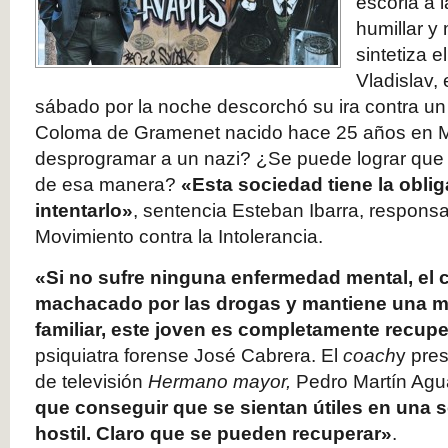
escoria a 
humillar y 
sintetiza 
Vladislav, 
sábado por la noche descorchó su ira contra un
Coloma de Gramenet nacido hace 25 años en M
desprogramar a un nazi? ¿Se puede lograr que V
de esa manera?
«Esta sociedad tiene la oblig
intentarlo»
, sentencia Esteban Ibarra, respons
Movimiento contra la Intolerancia.
«Si no sufre ninguna enfermedad mental, el c
machacado por las drogas y mantiene una m
familiar, este joven es completamente recup
psiquiatra forense José Cabrera. El
coach
y pre
de televisión
Hermano mayor,
Pedro Martín Agu
que conseguir que se sientan útiles en una 
hostil. Claro que se pueden recuperar»
.