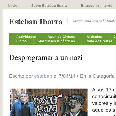
Inicio
Sobre Esteban Ibarra
Enlaces de interés
Esteban Ibarra
Movimiento contra la Intol
Actividades
Apuntes Cívicos
Artículos
C
Libros
Materiales Didácticos
Nota de Prensa
Desprogramar a un nazi
Escrito por
esteban
el 7/04/14 • En la Categoría
A sus 17 a
cortocircu
valores y l
aquellos a