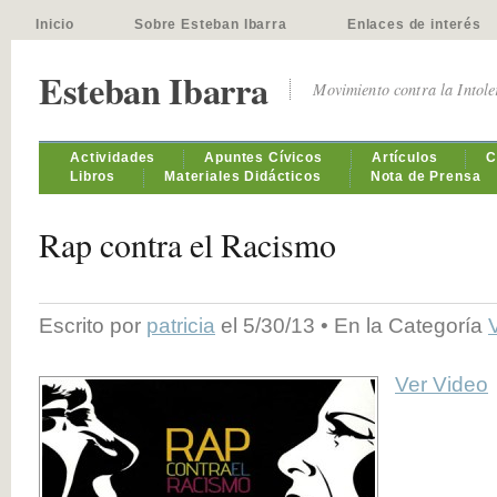
Inicio
Sobre Esteban Ibarra
Enlaces de interés
Esteban Ibarra
Movimiento contra la Intol
Actividades
Apuntes Cívicos
Artículos
C
Libros
Materiales Didácticos
Nota de Prensa
Rap contra el Racismo
Escrito por
patricia
el 5/30/13 • En la Categoría
Ver Video