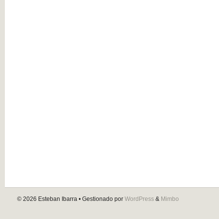
© 2026
Esteban Ibarra
• Gestionado por
WordPress
&
Mimbo