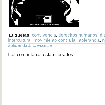
Etiquetas:
convivencia
,
derechos humanos
,
di
intercultural
,
movimiento contra la intolerancia
,
n
solidaridad
,
tolerancia
Los comentarios están cerrados.