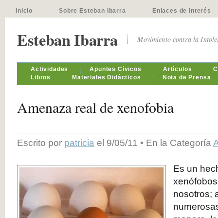
Inicio
Sobre Esteban Ibarra
Enlaces de interés
Esteban Ibarra
Movimiento contra la Intol
Actividades
Apuntes Cívicos
Artículos
C
Libros
Materiales Didácticos
Nota de Prensa
Amenaza real de xenofobia
Escrito por
patricia
el 9/05/11 • En la Categoría
A
Es un hech
xenófobos 
nosotros; 
numerosas