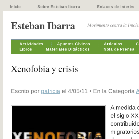
Inicio
Sobre Esteban Ibarra
Enlaces de interés
Esteban Ibarra
Movimiento contra la Intol
Actividades
Apuntes Cívicos
Artículos
C
Libros
Materiales Didácticos
Nota de Prensa
Xenofobia y crisis
Escrito por
patricia
el 4/05/11 • En la Categoría
A
A medida 
el siglo XX
contribuido
migratorio