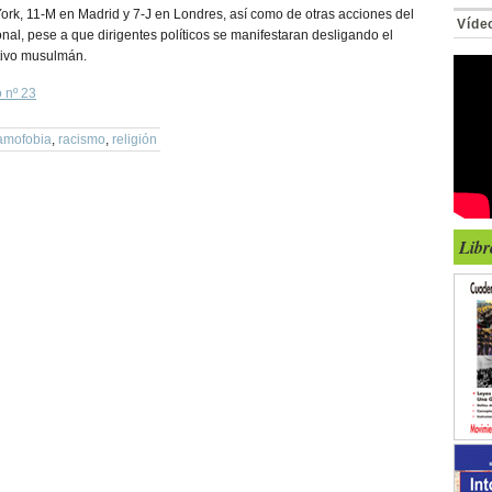
ork, 11-M en Madrid y 7-J en Londres, así como de otras acciones del
Víde
onal, pese a que dirigentes políticos se manifestaran desligando el
ctivo musulmán.
 nº 23
lamofobia
,
racismo
,
religión
Libr