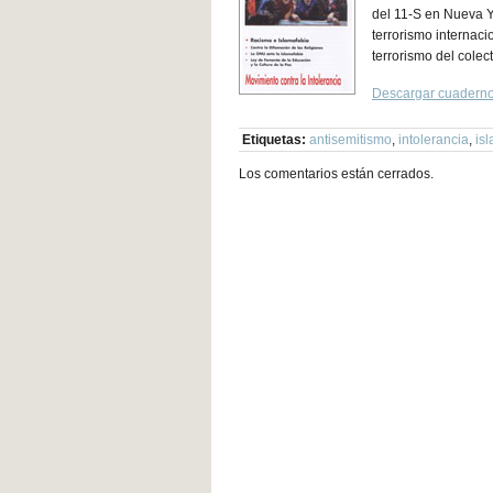
del 11-S en Nueva Y
terrorismo internaci
terrorismo del cole
Descargar cuaderno
Etiquetas:
antisemitismo
,
intolerancia
,
is
Los comentarios están cerrados.