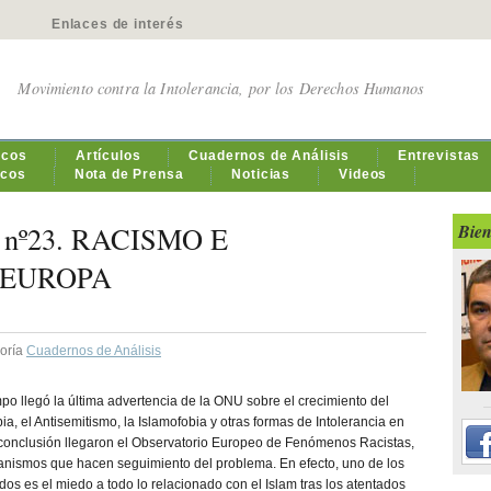
Enlaces de interés
Movimiento contra la Intolerancia, por los Derechos Humanos
icos
Artículos
Cuadernos de Análisis
Entrevistas
icos
Nota de Prensa
Noticias
Videos
is nº23. RACISMO E
Bien
 EUROPA
goría
Cuadernos de Análisis
o llegó la última advertencia de la ONU sobre el crecimiento del
a, el Antisemitismo, la Islamofobia y otras formas de Intolerancia en
conclusión llegaron el Observatorio Europeo de Fenómenos Racistas,
anismos que hacen seguimiento del problema. En efecto, uno de los
os es el miedo a todo lo relacionado con el Islam tras los atentados