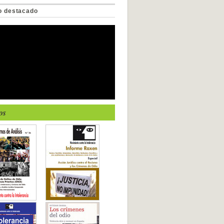
o destacado
os