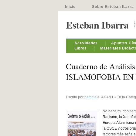
Inicio
Sobre Esteban Ibarra
Esteban Ibarra
Actividades
Apuntes Cív
Libros
Materiales Didáct
Cuaderno de Anális
ISLAMOFOBIA EN
Escrito por
patricia
el 4/04/11 • En la Cate
No hace mucho tiemp
Racismo, la Xenofobi
Europa. A la misma 
la OSCE y otros org
factores más señalad