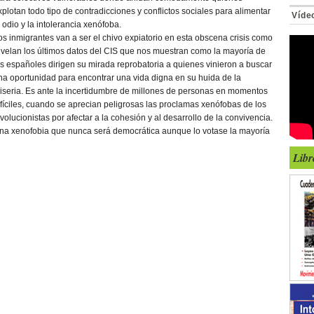
xplotan todo tipo de contradicciones y conflictos sociales para alimentar
Víde
l odio y la intolerancia xenófoba.
os inmigrantes van a ser el chivo expiatorio en esta obscena crisis como
evelan los últimos datos del CIS que nos muestran como la mayoría de
os españoles dirigen su mirada reprobatoria a quienes vinieron a buscar
na oportunidad para encontrar una vida digna en su huida de la
iseria. Es ante la incertidumbre de millones de personas en momentos
ifíciles, cuando se aprecian peligrosas las proclamas xenófobas de los
nvolucionistas por afectar a la cohesión y al desarrollo de la convivencia.
na xenofobia que nunca será democrática aunque lo votase la mayoría
Libr