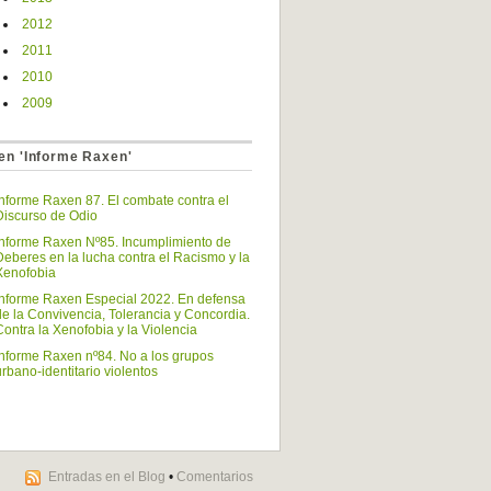
2012
2011
2010
2009
en 'Informe Raxen'
Informe Raxen 87. El combate contra el
Discurso de Odio
Informe Raxen Nº85. Incumplimiento de
Deberes en la lucha contra el Racismo y la
Xenofobia
Informe Raxen Especial 2022. En defensa
de la Convivencia, Tolerancia y Concordia.
Contra la Xenofobia y la Violencia
Informe Raxen nº84. No a los grupos
urbano-identitario violentos
Entradas en el Blog
•
Comentarios