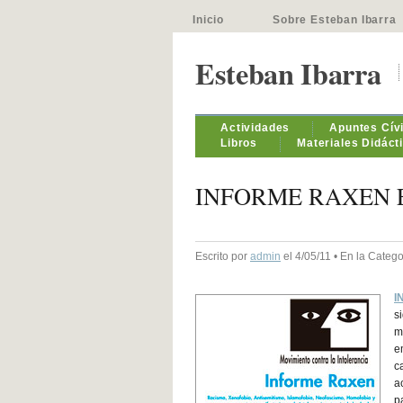
Inicio
Sobre Esteban Ibarra
Esteban Ibarra
Actividades
Apuntes Cív
Libros
Materiales Didáct
INFORME RAXEN E
Escrito por
admin
el 4/05/11 • En la Categ
I
s
m
e
c
a
p