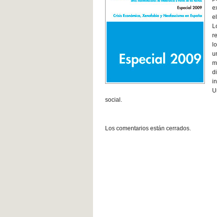
e
e
L
r
l
u
m
d
i
U
social.
Los comentarios están cerrados.