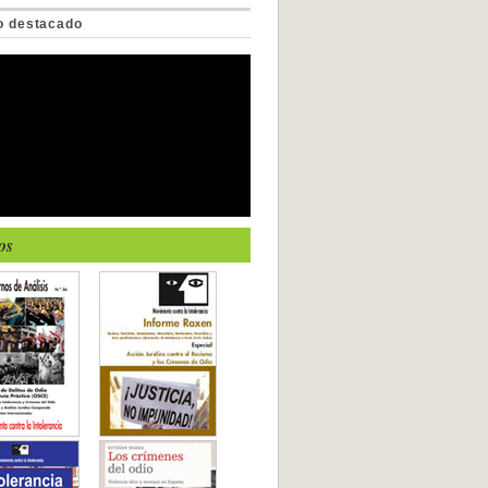
o destacado
os