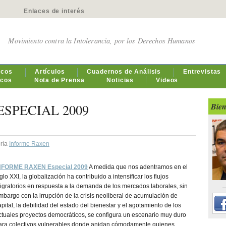
Enlaces de interés
Movimiento contra la Intolerancia, por los Derechos Humanos
icos
Artículos
Cuadernos de Análisis
Entrevistas
icos
Nota de Prensa
Noticias
Videos
SPECIAL 2009
Bien
oría
Informe Raxen
NFORME RAXEN Especial 2009
A medida que nos adentramos en el
iglo XXI, la globalización ha contribuido a intensificar los flujos
igratorios en respuesta a la demanda de los mercados laborales, sin
mbargo con la irrupción de la crisis neoliberal de acumulación de
apital, la debilidad del estado del bienestar y el agotamiento de los
ctuales proyectos democráticos, se configura un escenario muy duro
ara colectivos vulnerables donde anidan cómodamente quienes